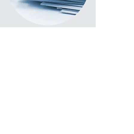
Die Kosten der Notarinnen und Notare
(Gebühren und Auslagen) sind gesetzlich
festgeschrieben. Das Notar- und
Gerichtskostengesetz (GNotKG) stellt ein
besonders soziales Gebührensystem auf,
das jedermann den Zugang zu notariellen
Amtstätigkeiten ermöglicht.
Mehr Information
NOTAR